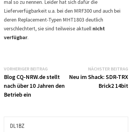
mal so zu nennen. Leider hat sich dafür die
Lieferverfügbarkeit u.a. bei den MRF300 und auch bei
deren Replacement-Typen MHT1803 deutlich
verschlechtert, sie sind teilweise aktuell
nicht
verfügbar
.
Beitragsnavigation
Vorheriger
N
VORHERIGER BEITRAG
NÄCHSTER BEITRAG
Beitrag:
B
Blog CQ-NRW.de stellt
Neu im Shack: SDR-TRX
nach über 10 Jahren den
Brick2 14bit
Betrieb ein
DL1BZ