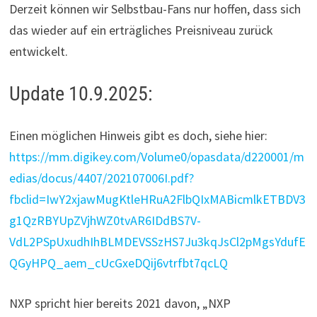
Derzeit können wir Selbstbau-Fans nur hoffen, dass sich
das wieder auf ein erträgliches Preisniveau zurück
entwickelt.
Update 10.9.2025:
Einen möglichen Hinweis gibt es doch, siehe hier:
https://mm.digikey.com/Volume0/opasdata/d220001/m
edias/docus/4407/202107006I.pdf?
fbclid=IwY2xjawMugKtleHRuA2FlbQIxMABicmlkETBDV3
g1QzRBYUpZVjhWZ0tvAR6IDdBS7V-
VdL2PSpUxudhIhBLMDEVSSzHS7Ju3kqJsCl2pMgsYdufE
QGyHPQ_aem_cUcGxeDQij6vtrfbt7qcLQ
NXP spricht hier bereits 2021 davon, „NXP