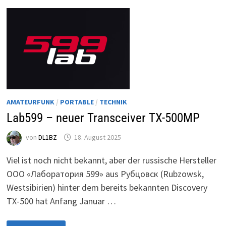
DEN
HERMES-
LITE
2
SDR-
TRANSCEIVER
AMATEURFUNK
/
PORTABLE
/
TECHNIK
Lab599 – neuer Transceiver TX-500MP
von
DL1BZ
18. August 2025
Viel ist noch nicht bekannt, aber der russische Hersteller
ООО «Лаборатория 599» aus Рубцовск (Rubzowsk,
Westsibirien) hinter dem bereits bekannten Discovery
TX-500 hat Anfang Januar …
LAB599