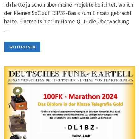
Ich hatte ja schon über meine Projekte berichtet, wo ich
den kleinen SoC auf ESP32-Basis zum Einsatz gebracht
hatte. Einerseits hier im Home-QTH die Überwachung
…
NEUES
WEITERLESEN
PROJEKT:
MEIN
SDR
WIRD
SICHTBAR
FÜR
EUCH