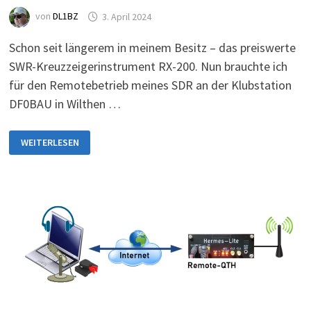
von
DL1BZ
3. April 2024
Schon seit längerem in meinem Besitz – das preiswerte
SWR-Kreuzzeigerinstrument RX-200. Nun brauchte ich
für den Remotebetrieb meines SDR an der Klubstation
DF0BAU in Wilthen …
UMBAU
WEITERLESEN
DES
SWR-
METERS
RX-
200
ALS
„SMART-
SWR-
METER“