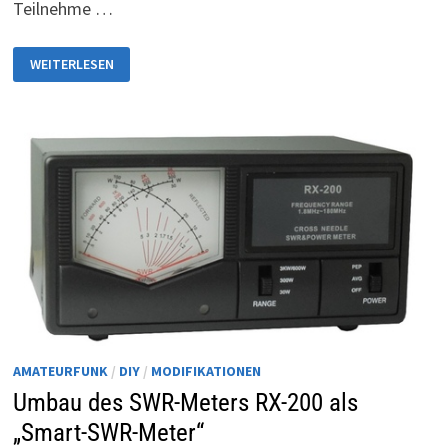
Teilnehme …
YOUTUBE
WEITERLESEN
UND
AMATEURFUNK
–
IST
ES
EIN
MEHRWERT
?
AMATEURFUNK
/
DIY
/
MODIFIKATIONEN
Umbau des SWR-Meters RX-200 als
„Smart-SWR-Meter“