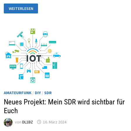
KÜNFTIGE
WEITERLESEN
RUFZEICHENZUTEILUNG
MIT
NEUER
AFUV
AB
23.6.2024
AMATEURFUNK
/
DIY
/
SDR
Neues Projekt: Mein SDR wird sichtbar für
Euch
von
DL1BZ
16. März 2024