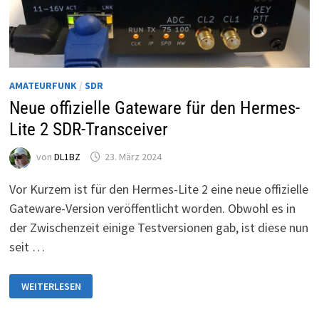
AMATEURFUNK
/
SDR
Neue offizielle Gateware für den Hermes-
Lite 2 SDR-Transceiver
von
DL1BZ
23. März 2024
Vor Kurzem ist für den Hermes-Lite 2 eine neue offizielle
Gateware-Version veröffentlicht worden. Obwohl es in
der Zwischenzeit einige Testversionen gab, ist diese nun
seit …
NEUE
WEITERLESEN
OFFIZIELLE
GATEWARE
FÜR