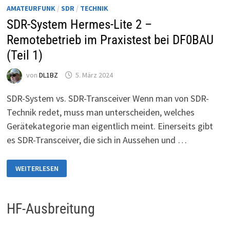
AMATEURFUNK
/
SDR
/
TECHNIK
SDR-System Hermes-Lite 2 –
Remotebetrieb im Praxistest bei DF0BAU
(Teil 1)
von
DL1BZ
5. März 2024
SDR-System vs. SDR-Transceiver Wenn man von SDR-
Technik redet, muss man unterscheiden, welches
Gerätekategorie man eigentlich meint. Einerseits gibt
es SDR-Transceiver, die sich in Aussehen und …
SDR-
WEITERLESEN
SYSTEM
HERMES-
LITE
2
–
HF-Ausbreitung
REMOTEBETRIEB
IM
PRAXISTEST
BEI