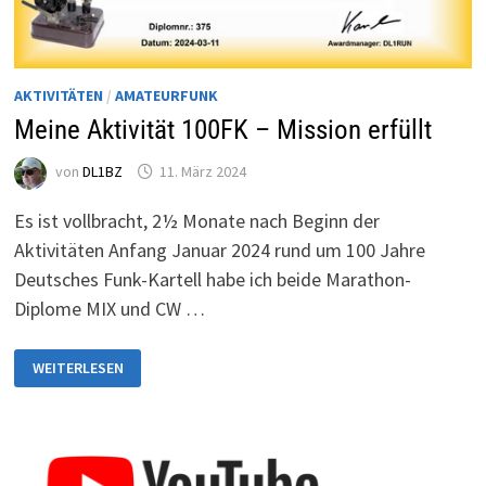
AKTIVITÄTEN
/
AMATEURFUNK
Meine Aktivität 100FK – Mission erfüllt
von
DL1BZ
11. März 2024
Es ist vollbracht, 2½ Monate nach Beginn der
Aktivitäten Anfang Januar 2024 rund um 100 Jahre
Deutsches Funk-Kartell habe ich beide Marathon-
Diplome MIX und CW …
MEINE
WEITERLESEN
AKTIVITÄT
100FK
–
MISSION
ERFÜLLT