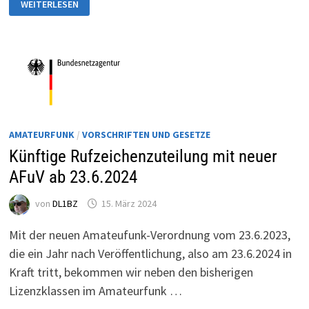
WEITERLESEN
–
NEUER
TRANSCEIVER
TX-
500MP
AMATEURFUNK
/
VORSCHRIFTEN UND GESETZE
Künftige Rufzeichenzuteilung mit neuer
AFuV ab 23.6.2024
von
DL1BZ
15. März 2024
Mit der neuen Amateufunk-Verordnung vom 23.6.2023,
die ein Jahr nach Veröffentlichung, also am 23.6.2024 in
Kraft tritt, bekommen wir neben den bisherigen
Lizenzklassen im Amateurfunk …